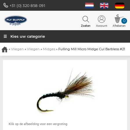
+31 (0) 320 858 091
0
Zoeken
Account
Afrekenen
☰ Kies uw categorie
»
Vliegen
»
Vliegen
»
Midges
» Fulling Mill Micro Midge Cul Barbless #21
Klik op de afbeelding voor een vergroting