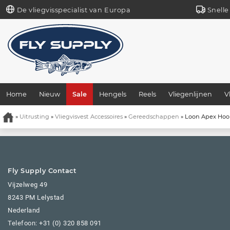
De vliegvisspecialist van Europa
Snelle
Home
Nieuw
Sale
Hengels
Reels
Vliegenlijnen
V
»
Uitrusting
»
Vliegvisvest Accessoires
»
Gereedschappen
» Loon Apex Ho
Fly Supply Contact
Vijzelweg 49
8243 PM Lelystad
Nederland
Telefoon:
+31 (0) 320 858 091