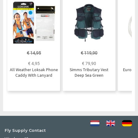
€ 14,95
€ 119,90
€ 4,95
€ 79,90
All Weather Loksak Phone
Simms Tributary Vest
Euro Fli
Caddy With Lanyard
Deep Sea Green
Fly Supply Contact