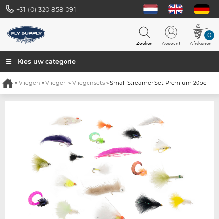
+31 (0) 320 858 091
0
Zoeken
Account
Afrekenen
☰ Kies uw categorie
»
Vliegen
»
Vliegen
»
Vliegensets
» Small Streamer Set Premium 20pc