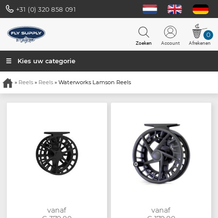
+31 (0) 320 858 091
0
Zoeken
Account
Afrekenen
☰ Kies uw categorie
»
Reels
»
Reels
» Waterworks Lamson Reels
vanaf
vanaf