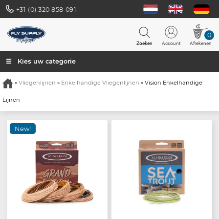
+31 (0) 320 858 091
0
Zoeken
Account
Afrekenen
☰ Kies uw categorie
»
Vliegenlijnen
»
Enkelhandige Vliegenlijnen
» Vision Enkelhandige
Lijnen
New!